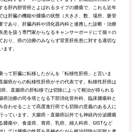
する肝内胆管癌とよばれるタイプの腫瘍で、これも近年
では肝臓の機能や腫瘍の状態（大きさ、数、場所、脈管
要であり、肝臓内科や消化器内科と連携した診断・治療
疾患を扱う専門家からなるキャンサーボードにて個々の
ており、癌の治療のみならず背景肝疾患に対する適切な
います。
乗って肝臓に転移したがんを「転移性肝癌」と言いま
直腸癌からの転移性肝癌がその代表です。転移性肝癌は
腸癌、直腸癌の肝転移では切除によって根治が得られる
腸癌治療の司令塔となる下部消化管外科、臨床腫瘍科と
み合わせることで高度進行癌でも切除の意義のある人に
行っています。大腸癌・直腸癌以外でも神経内分泌腫瘍
腫瘍や、食道癌、胃癌、乳癌、婦人科癌、GISTなど
対しては腫瘍の性質を見極めながら根治切除が可能と考