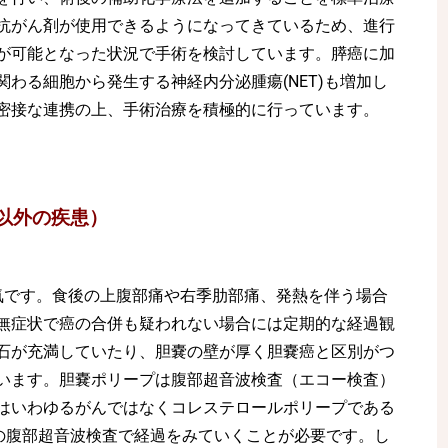
抗がん剤が使用できるようになってきているため、進行
が可能となった状況で手術を検討しています。膵癌に加
わる細胞から発生する神経内分泌腫瘍(NET)も増加し
密接な連携の上、手術治療を積極的に行っています。
以外の疾患）
気です。食後の上腹部痛や右季肋部痛、発熱を伴う場合
無症状で癌の合併も疑われない場合には定期的な経過観
石が充満していたり、胆嚢の壁が厚く胆嚢癌と区別がつ
います。胆嚢ポリープは腹部超音波検査（エコー検査）
はいわゆるがんではなくコレステロールポリープである
度の腹部超音波検査で経過をみていくことが必要です。し