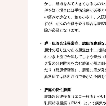
かし、経過をみて大きくなるものや
併を疑う場合には手術治療が必要と
の痛みが少なく、創も小さく、入院
すが、がんの合併を疑う場合は腹腔
除が必要となります。
膵・胆管合流異常症、総胆管嚢腫な
胆汁の通り道である胆道は十二指腸
れつき上流で合流してしまう奇形（
ク質の分解酵素を含む膵液が胆道側
たり（総胆管嚢腫）、胆道に癌が発
異常症では診断時点で発がん予防を
膵臓の良性腫瘍
腹部超音波検査（エコー検査）やCT
乳頭粘液腫瘍（IPMN）という病気