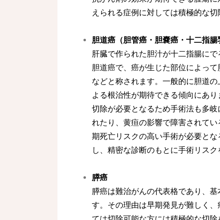
えられる症例に対しては積極的な切
胆道癌（胆管癌・胆嚢癌・十二指腸
肝臓で作られた胆汁が十二指腸にで
胆道癌で、癌が生じた部位によって
などと称されます。一般的に胆道の
よる根治性が期待できる傾向にあり
切除が必要となるため手術法も多岐
れたり、黄疸の影響で障害されてい
期死亡リスクの高い手術が必要とな
し、精密な診断のもとに手術リスク
膵癌
膵癌は難治がんの代表格であり、基
す。その理由は早期発見が難しく、
ては切除可能な方には積極的な切除