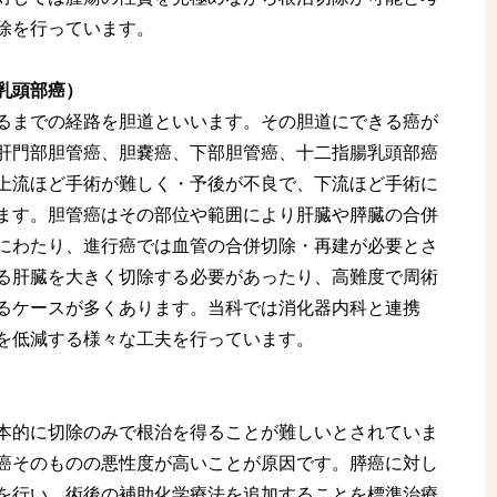
除を行っています。
乳頭部癌）
るまでの経路を胆道といいます。その胆道にできる癌が
肝門部胆管癌、胆嚢癌、下部胆管癌、十二指腸乳頭部癌
上流ほど手術が難しく・予後が不良で、下流ほど手術に
ます。胆管癌はその部位や範囲により肝臓や膵臓の合併
にわたり、進行癌では血管の合併切除・再建が必要とさ
る肝臓を大きく切除する必要があったり、高難度で周術
るケースが多くあります。当科では消化器内科と連携
を低減する様々な工夫を行っています。
本的に切除のみで根治を得ることが難しいとされていま
癌そのものの悪性度が高いことが原因です。膵癌に対し
を行い、術後の補助化学療法を追加することを標準治療