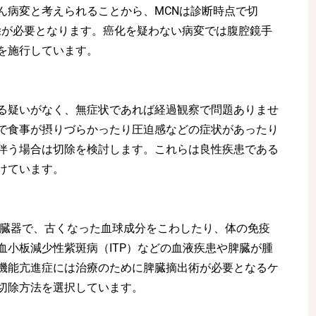
ん病変と考えられることから、MCNは診断時点で切
切除が必要となります。癌化を疑わない病変では腹腔鏡手
を施行しています。
る疑いがなく、無症状であれば経過観察で問題ありませ
で食事が摂りづらかったり圧迫感などの症状があったり
伴う場合は切除を検討します。これらは良性疾患である
けています。
の臓器で、古くなった血球成分をこわしたり、体の免疫
血小板減少性紫斑病（ITP）などの血液疾患や脾臓が腫
機能亢進症には治療のために脾臓摘出術が必要となるケ
切除方法を選択しています。