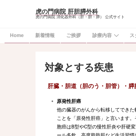
虎の門病院 肝胆膵外科
虎の門病院 消化器外科（肝・胆・膵） 公式サイト
Home
新着情報
ご挨拶
診療内容
ス
対象とする疾患
肝臓・胆道（胆のう・胆管）・膵
原発性肝癌
他の臓器のがんから転移してできた
ことを「原発性肝癌」と言います。
胞癌はB型やC型の慢性肝炎や肝硬
ール多飲、高度脂肪肝など生活習慣