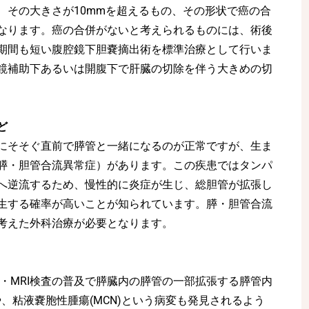
、その大きさが10mmを超えるもの、その形状で癌の合
なります。癌の合併がないと考えられるものには、術後
期間も短い腹腔鏡下胆嚢摘出術を標準治療として行いま
鏡補助下あるいは開腹下で肝臓の切除を伴う大きめの切
ど
にそそぐ直前で膵管と一緒になるのが正常ですが、生ま
膵・胆管合流異常症）があります。この疾患ではタンパ
へ逆流するため、慢性的に炎症が生じ、総胆管が拡張し
生する確率が高いことが知られています。膵・胆管合流
考えた外科治療が必要となります。
・MRI検査の普及で膵臓内の膵管の一部拡張する膵管内
や、粘液嚢胞性腫瘍(MCN)という病変も発見されるよう