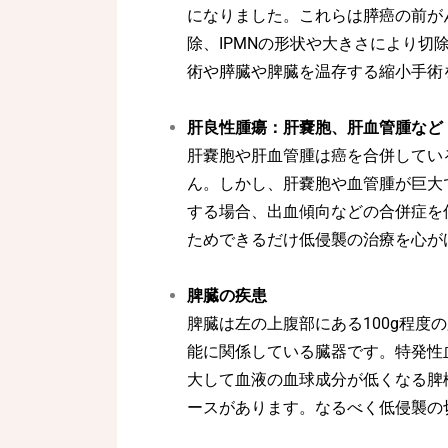
になりました。これらは膵癌の前が
除、IPMNの形状や大きさにより
術や膵臓や脾臓を温存する縮小手術
肝良性腫瘍：肝嚢胞、肝血管腫など
肝嚢胞や肝血管腫は癌を合併してい
ん。しかし、肝嚢胞や血管腫が巨大
する場合、出血傾向などの合併症を
ためできるだけ低侵襲の治療を心が
脾臓の疾患
脾臓は左の上腹部にある100g程度
能に関係している臓器です。特発性
大して血液の血球成分が低くなる脾
ースがあります。なるべく低侵襲の