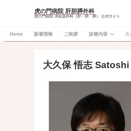
虎の門病院 肝胆膵外科
虎の門病院 消化器外科（肝・胆・膵） 公式サイト
Home
新着情報
ご挨拶
診療内容
ス
大久保 悟志 Satoshi 