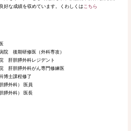
良好な成績を収めています。くわしくは
こちら
医
域病院 後期研修医（外科専攻）
病院 肝胆膵外科レジデント
病院 肝胆膵外科がん専門修練医
究科博士課程修了
胆膵外科） 医員
胆膵外科） 医長