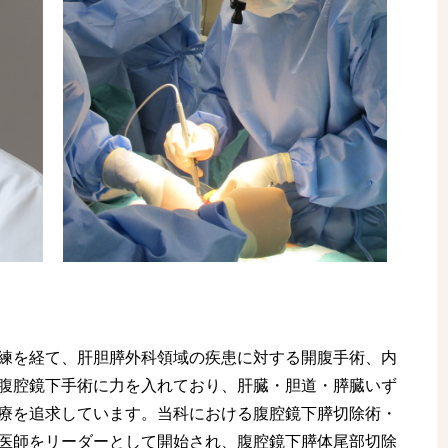
練を経て、肝胆膵外科領域の疾患に対する開腹手術、内
腹腔鏡下手術に力を入れており、肝臓・胆道・膵臓いず
療を追求しています。当科における腹腔鏡下膵切除術・
医師をリーダーとして開始され、腹腔鏡下膵体尾部切除