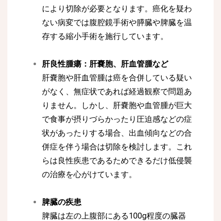
により切除が必要となります。癌化を疑わ
ない病変では腹腔鏡手術や膵臓や脾臓を温
存する縮小手術を施行しています。
肝良性腫瘍：肝嚢胞、肝血管腫など
肝嚢胞や肝血管腫は癌を合併している疑い
がなく、無症状であれば経過観察で問題あ
りません。しかし、肝嚢胞や血管腫が巨大
で食事が摂りづらかったり圧迫感などの症
状があったりする場合、出血傾向などの合
併症を伴う場合は切除を検討します。これ
らは良性疾患であるためできるだけ低侵襲
の治療を心がけています。
脾臓の疾患
脾臓は左の上腹部にある100g程度の臓器