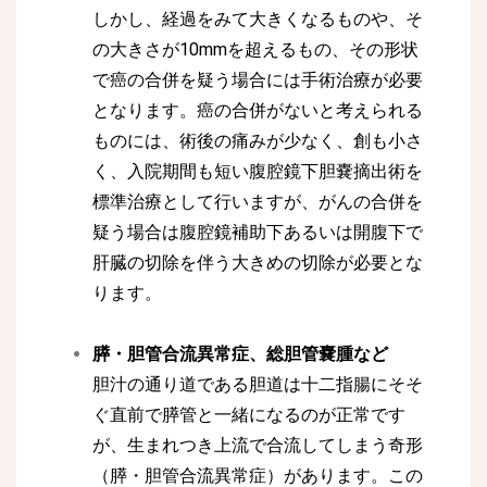
しかし、経過をみて大きくなるものや、そ
の大きさが10mmを超えるもの、その形状
で癌の合併を疑う場合には手術治療が必要
となります。癌の合併がないと考えられる
ものには、術後の痛みが少なく、創も小さ
く、入院期間も短い腹腔鏡下胆嚢摘出術を
標準治療として行いますが、がんの合併を
疑う場合は腹腔鏡補助下あるいは開腹下で
肝臓の切除を伴う大きめの切除が必要とな
ります。
膵・胆管合流異常症、総胆管嚢腫など
胆汁の通り道である胆道は十二指腸にそそ
ぐ直前で膵管と一緒になるのが正常です
が、生まれつき上流で合流してしまう奇形
（膵・胆管合流異常症）があります。この