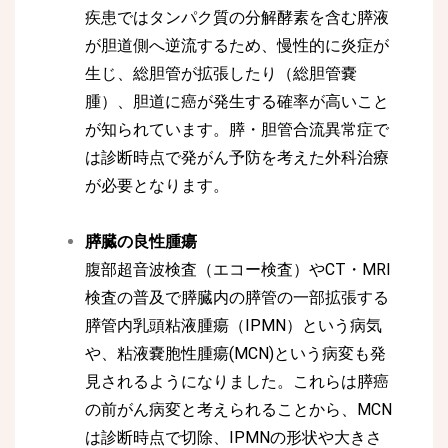
疾患ではタンパク質の分解酵素を含む膵液
が胆道側へ逆流するため、慢性的に炎症が
生じ、総胆管が拡張したり（総胆管嚢
腫）、胆道に癌が発生する確率が高いこと
が知られています。膵・胆管合流異常症で
は診断時点で発がん予防を考えた外科治療
が必要となります。
膵臓の良性腫瘍
腹部超音波検査（エコー検査）やCT・MRI
検査の普及で膵臓内の膵管の一部拡張する
膵管内乳頭粘液腫瘍（IPMN）という病気
や、粘液嚢胞性腫瘍(MCN)という病変も発
見されるようになりました。これらは膵癌
の前がん病変と考えられることから、MCN
は診断時点で切除、IPMNの形状や大きさ