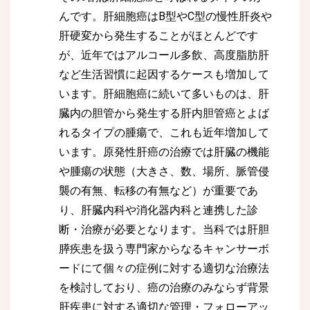
んです。肝細胞癌はB型やC型の慢性肝炎や
肝硬変から発生することがほとんどです
が、近年ではアルコール多飲、高度脂肪肝
など生活習慣に起因するケースも増加して
います。肝細胞癌に続いて多いものは、肝
臓内の胆管から発生する肝内胆管癌とよば
れるタイプの腫瘍で、これも近年増加して
います。原発性肝癌の治療では肝臓の機能
や腫瘍の状態（大きさ、数、場所、脈管侵
襲の有無、転移の有無など）が重要であ
り、肝臓内科や消化器内科と連携した診
断・治療が必要となります。当科では肝胆
膵疾患を扱う専門家からなるキャンサーボ
ードにて個々の症例に対する適切な治療法
を検討しており、癌の治療のみならず背景
肝疾患に対する適切な管理・フォローアッ