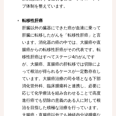
プ体制を整えています。
転移性肝癌
肝臓以外の臓器にできた癌が血液に乗って
肝臓に転移したがんを「転移性肝癌」と言
います。消化器の癌の中では、大腸癌や直
腸癌からの転移性肝癌がその代表です。転
移性肝癌はすべてステージ4のがんです
が、大腸癌、直腸癌の肝転移では切除によ
って根治が得られるケースが一定数存在し
ています。大腸癌治療の司令塔となる下部
消化管外科、臨床腫瘍科と連携し、必要に
応じて化学療法を組み合わせることで高度
進行癌でも切除の意義のある人に対して根
治を目指した積極な治療を行っています。
大腸癌・直腸癌以外でも神経内分泌腫瘍な