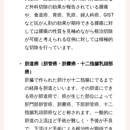
ど外科切除の効果が報告されている腫瘍
や、食道癌、胃癌、乳癌、婦人科癌、GIST
など抗がん剤の効果が期待できる腫瘍に対
しては腫瘍の性質を見極めながら根治切除
が可能と考えられる症例に対しては積極的
な切除を行っています。
胆道癌（胆管癌・胆嚢癌・十二指腸乳頭部
癌）
肝臓で作られた胆汁が十二指腸にでるまで
の経路を胆道といいます。その胆道にでき
る癌が胆道癌で、癌が生じた部位によって
肝門部胆管癌、胆嚢癌、下部胆管癌、十二
指腸乳頭部癌などと称されます。一般的に
胆道の上流ほど手術が難しく・予後が不良
で、下流ほど手術による根治性が期待でき