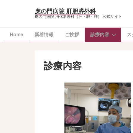
虎の門病院 肝胆膵外科
虎の門病院 消化器外科（肝・胆・膵） 公式サイト
Home
新着情報
ご挨拶
診療内容
ス
診療内容